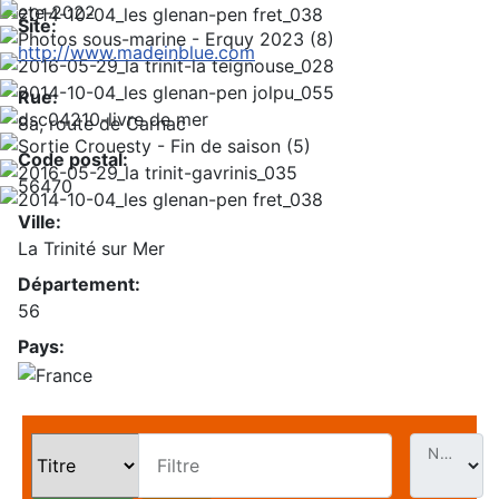
Site:
http://www.madeinblue.com
Rue:
8a, route de Carnac
Code postal:
56470
Ville:
La Trinité sur Mer
Département:
56
Pays:
Nb. Évt par page
Filtre