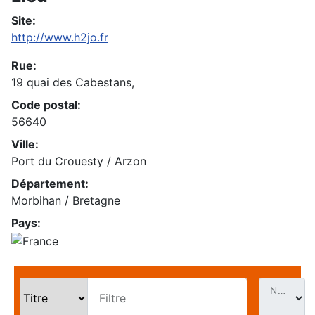
Site:
http://www.h2jo.fr
Rue:
19 quai des Cabestans,
Code postal:
56640
Ville:
Port du Crouesty / Arzon
Département:
Morbihan / Bretagne
Pays:
Nb. Évt par page
Filtre