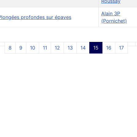
Roussay
Alain 3P
Plongées profondes sur épaves
(Pornichet)
8
9
10
11
12
13
14
15
16
17