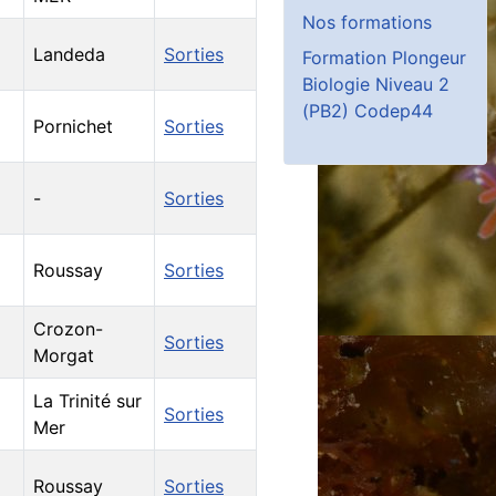
Nos formations
Landeda
Sorties
Formation Plongeur
Biologie Niveau 2
(PB2) Codep44
Pornichet
Sorties
-
Sorties
Roussay
Sorties
Crozon-
Sorties
Morgat
La Trinité sur
Sorties
Mer
Roussay
Sorties