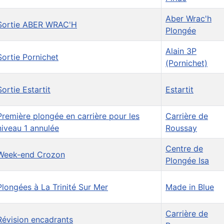
Aber Wrac'h
Sortie ABER WRAC'H
Plongée
Alain 3P
Sortie Pornichet
(Pornichet)
Sortie Estartit
Estartit
Première plongée en carrière pour les
Carrière de
niveau 1 annulée
Roussay
Centre de
Week-end Crozon
Plongée Isa
Plongées à La Trinité Sur Mer
Made in Blue
Carrière de
Révision encadrants