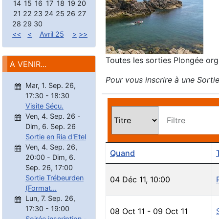
14
15
16
17
18
19
20
21
22
23
24
25
26
27
28
29
30
<<
<
Avril 25
>
>>
Toutes les sorties Plongée org
A VENIR...
Pour vous inscrire à une Sortie
Mar, 1. Sep. 26
,
17:30
-
18:30
Visite Sécu.
Ven, 4. Sep. 26
-
Filtre
Dim, 6. Sep. 26
Sortie en Ria d'Etel
Ven, 4. Sep. 26
,
Quand
20:00
-
Dim, 6.
Sep. 26
,
17:00
Sortie Trébeurden
04 Déc 11
,
10:00
(Format...
Lun, 7. Sep. 26
,
17:30
-
19:00
08 Oct 11
-
09 Oct 11
Soirée inscription -