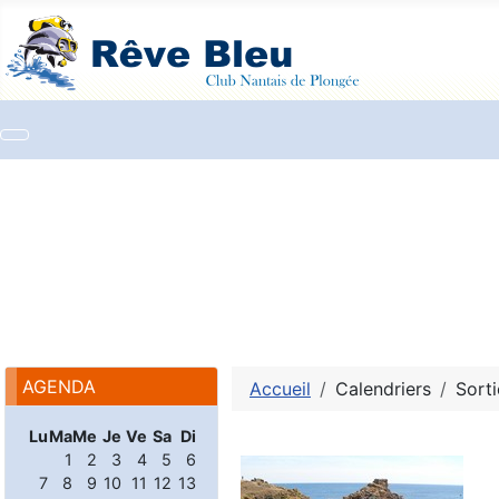
AGENDA
Accueil
Calendriers
Sorti
Lu
Ma
Me
Je
Ve
Sa
Di
1
2
3
4
5
6
7
8
9
10
11
12
13