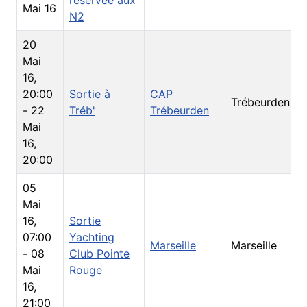
Mai 16
N2
20
Mai
16
,
20:00
Sortie à
CAP
Trébeurden
S
-
22
Tréb'
Trébeurden
Mai
16
,
20:00
05
Mai
16
,
Sortie
07:00
Yachting
Marseille
Marseille
S
-
08
Club Pointe
Mai
Rouge
16
,
21:00