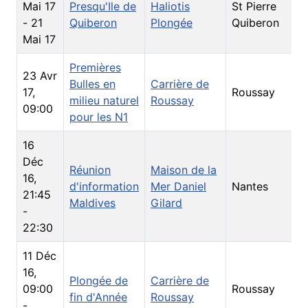
Mai 17
Presqu'Ile de
Haliotis
St Pierre
S
-
21
Quiberon
Plongée
Quiberon
Mai 17
Premières
23 Avr
Bulles en
Carrière de
17
,
Roussay
S
milieu naturel
Roussay
09:00
pour les N1
16
Déc
Réunion
Maison de la
16
,
d'information
Mer Daniel
Nantes
S
21:45
Maldives
Gilard
-
22:30
11 Déc
16
,
Plongée de
Carrière de
09:00
Roussay
S
fin d'Année
Roussay
-