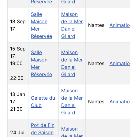
Réservée
Gilard
Salle
Maison
18 Sep
Maison
de la Mer
Nantes
Animations
17
Mer
Daniel
Réservée
Gilard
15 Sep
Salle
Maison
17
,
Maison
de la Mer
19:00
Nantes
Animations
Mer
Daniel
-
Réservée
Gilard
22:00
Maison
13 Jan
Galette du
de la Mer
17
,
Nantes
Animations
Club
Daniel
21:30
Gilard
Pot de Fin
Maison
24 Jui
de Saison
de la Mer