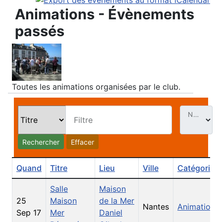
Animations - Évènements
passés
Toutes les animations organisées par le club.
Nb. Évt par page
Filtre
Rechercher
Effacer
Quand
Titre
Lieu
Ville
Catégorie
Salle
Maison
25
Maison
de la Mer
Nantes
Animations
Sep 17
Mer
Daniel