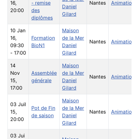
16
,
- remise
Nantes
Animations
Daniel
20:00
des
Gilard
diplômes
10 Jan
Maison
16
,
Formation
de la Mer
Nantes
Animations
09:30
BioN1
Daniel
-
17:00
Gilard
14
Maison
Nov
Assemblée
de la Mer
Nantes
Animations
15
,
générale
Daniel
17:00
Gilard
Maison
03 Juil
Pot de Fin
de la Mer
15
,
Nantes
Animations
de saison
Daniel
20:00
Gilard
03 Jui