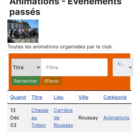
Animations - Évènements
passés
Toutes les animations organisées par le club.
Nb. Évt par page
Filtre
Rechercher
Effacer
Quand
Titre
Lieu
Ville
Catégorie
13
Chasse
Carrière
Déc
au
de
Roussay
Animations
03
Trésor
Roussay