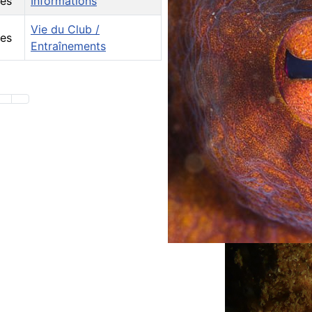
es
Informations
Vie du Club /
es
Entraînements