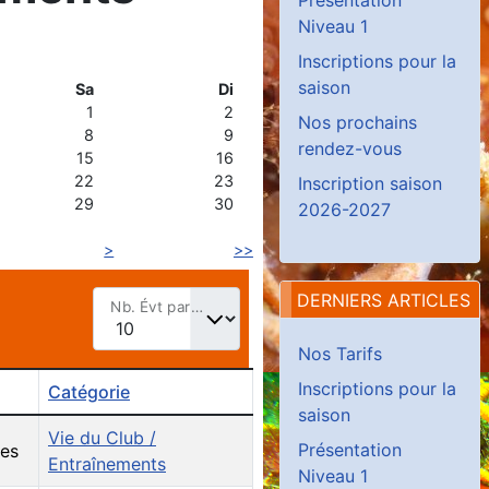
Niveau 1
Inscriptions pour la
saison
Sa
Di
1
2
Nos prochains
8
9
rendez-vous
15
16
22
23
Inscription saison
29
30
2026-2027
>
>>
DERNIERS ARTICLES
Nb. Évt par page
Nos Tarifs
Inscriptions pour la
Catégorie
saison
Vie du Club /
Présentation
es
Entraînements
Niveau 1