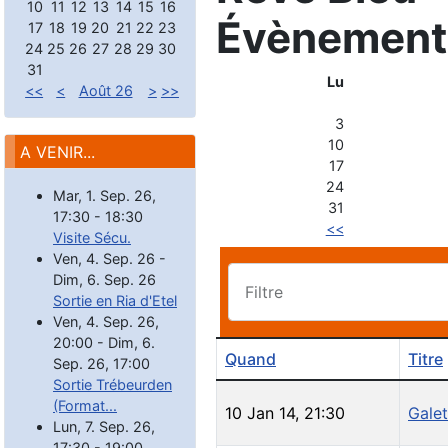
10
11
12
13
14
15
16
Évènement
17
18
19
20
21
22
23
24
25
26
27
28
29
30
31
Lu
<<
<
Août 26
>
>>
3
10
A VENIR...
17
24
Mar, 1. Sep. 26
,
31
17:30
-
18:30
<<
Visite Sécu.
Ven, 4. Sep. 26
-
Dim, 6. Sep. 26
Filtre
Sortie en Ria d'Etel
Ven, 4. Sep. 26
,
20:00
-
Dim, 6.
Quand
Titre
Sep. 26
,
17:00
Sortie Trébeurden
(Format...
10 Jan 14
,
21:30
Galet
Lun, 7. Sep. 26
,
17:30
-
19:00