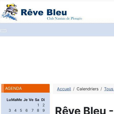
AGENDA
Accueil
Calendriers
Tous
Lu
Ma
Me
Je
Ve
Sa
Di
1
2
Rêve Bleu 
3
4
5
6
7
8
9