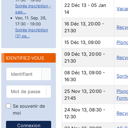
22 Déc 13
-
05 Jan
Soirée inscription -
Vaca
14
sais...
Ven, 11. Sep. 26
,
16 Déc 13
,
20:00
-
17:30
-
19:00
Recyc
Soirée inscription
21:30
(2) sa...
15 Déc 13
,
09:00
Plon
09 Déc 13
,
20:00
-
Recyc
IDENTIFIEZ-VOUS
21:30
Identifiant
08 Déc 13
,
09:00
-
Sort
16:30
Mot de passe
25 Nov 13
,
20:00
-
Plong
Afficher le mot de passe
21:45
Form
Se souvenir de
24 Nov 13
,
08:30
-
moi
Recy
12:30
Connexion