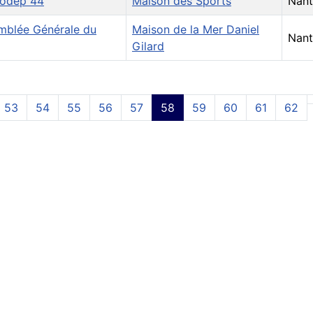
odep 44
Maison des Sports
Nant
mblée Générale du
Maison de la Mer Daniel
Nant
Gilard
53
54
55
56
57
58
59
60
61
62