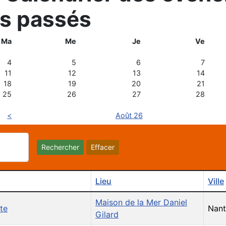
s passés
Ma
Me
Je
Ve
4
5
6
7
11
12
13
14
18
19
20
21
25
26
27
28
<
Août 26
Rechercher
Effacer
Lieu
Ville
Maison de la Mer Daniel
te
Nant
Gilard