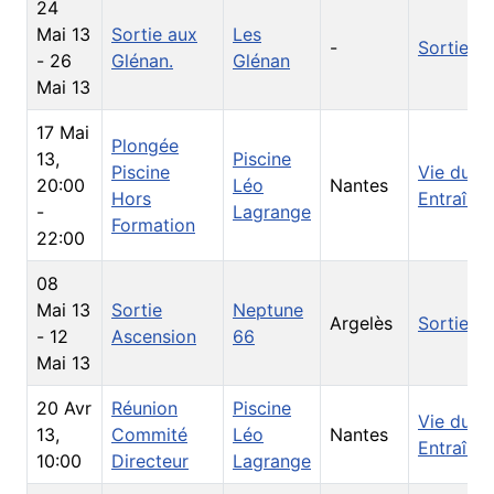
24
Mai 13
Sortie aux
Les
-
Sorties
-
26
Glénan.
Glénan
Mai 13
17 Mai
Plongée
13
,
Piscine
Piscine
Vie du Cl
20:00
Léo
Nantes
Hors
Entraîne
-
Lagrange
Formation
22:00
08
Mai 13
Sortie
Neptune
Argelès
Sorties
-
12
Ascension
66
Mai 13
20 Avr
Réunion
Piscine
Vie du Cl
13
,
Commité
Léo
Nantes
Entraîne
10:00
Directeur
Lagrange