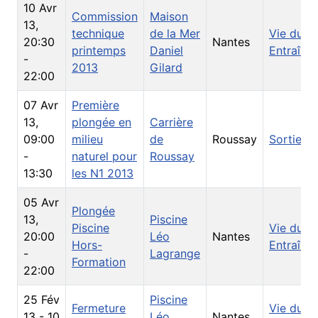
10 Avr
Commission
Maison
13
,
technique
de la Mer
Vie du Cl
20:30
Nantes
printemps
Daniel
Entraîne
-
2013
Gilard
22:00
07 Avr
Première
13
,
plongée en
Carrière
09:00
milieu
de
Roussay
Sorties
-
naturel pour
Roussay
13:30
les N1 2013
05 Avr
Plongée
13
,
Piscine
Piscine
Vie du Cl
20:00
Léo
Nantes
Hors-
Entraîne
-
Lagrange
Formation
22:00
25 Fév
Piscine
Fermeture
Vie du Cl
13
-
10
Léo
Nantes