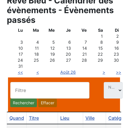
Rêve Bleu - Calendrier des
évènements - Évènements
passés
Lu
Ma
Me
Je
Ve
Sa
Di
1
2
3
4
5
6
7
8
9
10
11
12
13
14
15
16
17
18
19
20
21
22
23
24
25
26
27
28
29
30
31
<<
<
Août 26
>
>>
Nb. Évt par page
Filtre
Rechercher
Effacer
Quand
Titre
Lieu
Ville
Catégori