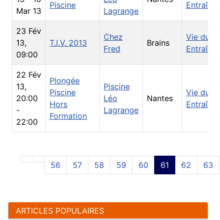
Piscine
Entraîne
Mar 13
Lagrange
23 Fév
Chez
Vie du Cl
13
,
T.I.V. 2013
Brains
Fred
Entraîne
09:00
22 Fév
Plongée
13
,
Piscine
Piscine
Vie du Cl
20:00
Léo
Nantes
Hors
Entraîne
-
Lagrange
Formation
22:00
56
57
58
59
60
61
62
63
ARTICLES POPULAIRES