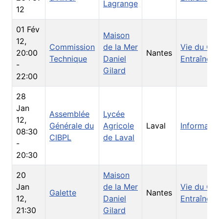
Lagrange
12
01 Fév
Maison
12
,
Commission
de la Mer
Vie du Clu
20:00
Nantes
Technique
Daniel
Entraînem
-
Gilard
22:00
28
Jan
Assemblée
Lycée
12
,
Générale du
Agricole
Laval
Informati
08:30
CIBPL
de Laval
-
20:30
20
Maison
Jan
de la Mer
Vie du Clu
Galette
Nantes
12
,
Daniel
Entraînem
21:30
Gilard