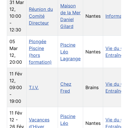
31 Mar
Maison
12
,
Réunion du
de la Mer
10:00
Comité
Nantes
Informati
Daniel
-
Directeur
Gilard
12:30
05
Plongée
Piscine
Mar
Piscine
Vie du Clu
Léo
Nantes
12
,
(hors
Entraînem
Lagrange
20:00
formation)
11 Fév
12
,
Chez
Vie du Clu
09:00
T.I.V.
Brains
Fred
Entraînem
-
19:00
11 Fév
Piscine
12
-
Vacances
Vie du Clu
Léo
Nantes
26 Fév
d'Hiver
Entraînem