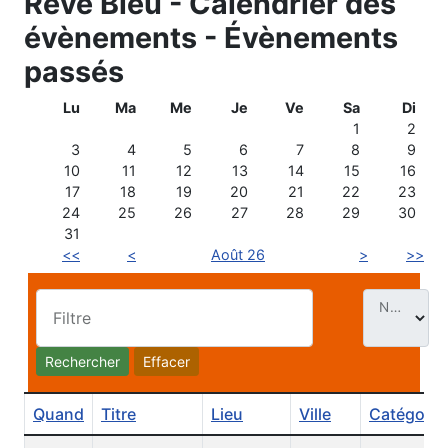
Rêve Bleu - Calendrier des
évènements - Évènements
passés
Lu
Ma
Me
Je
Ve
Sa
Di
1
2
3
4
5
6
7
8
9
10
11
12
13
14
15
16
17
18
19
20
21
22
23
24
25
26
27
28
29
30
31
<<
<
Août 26
>
>>
Nb. Évt par page
Filtre
Rechercher
Effacer
Quand
Titre
Lieu
Ville
Catégorie