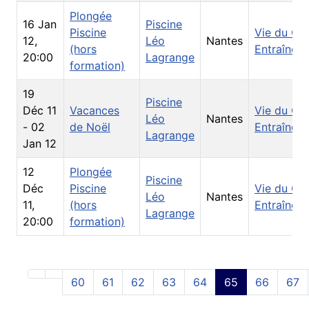
Plongée
16 Jan
Piscine
Piscine
Vie du Clu
12
,
Léo
Nantes
(hors
Entraînem
20:00
Lagrange
formation)
19
Piscine
Déc 11
Vacances
Vie du Clu
Léo
Nantes
-
02
de Noël
Entraînem
Lagrange
Jan 12
12
Plongée
Piscine
Déc
Piscine
Vie du Clu
Léo
Nantes
11
,
(hors
Entraînem
Lagrange
20:00
formation)
60
61
62
63
64
65
66
67