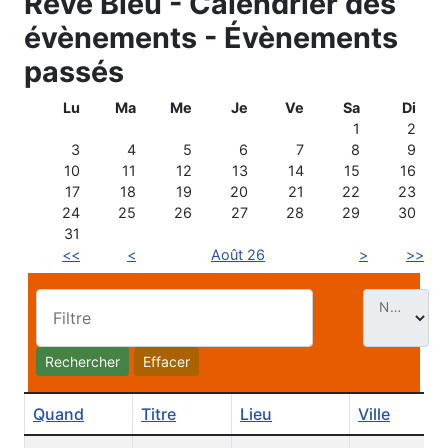
Rêve Bleu - Calendrier des
évènements - Évènements
passés
Lu
Ma
Me
Je
Ve
Sa
Di
1
2
3
4
5
6
7
8
9
10
11
12
13
14
15
16
17
18
19
20
21
22
23
24
25
26
27
28
29
30
31
<<
<
Août 26
>
>>
Nb. Évt par page
Filtre
Rechercher
Effacer
Quand
Titre
Lieu
Ville
C