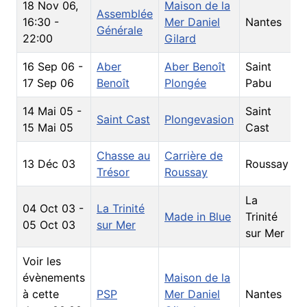
18 Nov 06
,
Maison de la
Assemblée
V
16:30
-
Mer Daniel
Nantes
Générale
E
22:00
Gilard
16 Sep 06
-
Aber
Aber Benoît
Saint
S
17 Sep 06
Benoît
Plongée
Pabu
14 Mai 05
-
Saint
Saint Cast
Plongevasion
S
15 Mai 05
Cast
Chasse au
Carrière de
13 Déc 03
Roussay
A
Trésor
Roussay
La
04 Oct 03
-
La Trinité
Made in Blue
Trinité
S
05 Oct 03
sur Mer
sur Mer
Voir les
évènements
Maison de la
V
à cette
PSP
Mer Daniel
Nantes
E