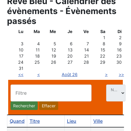
Rêve Bleu - Calendrier des
évènements - Évènements
passés
Lu
Ma
Me
Je
Ve
Sa
Di
1
2
3
4
5
6
7
8
9
10
11
12
13
14
15
16
17
18
19
20
21
22
23
24
25
26
27
28
29
30
31
<<
<
Août 26
>
>>
Nb. Évt par page
Filtre
Rechercher
Effacer
Quand
Titre
Lieu
Ville