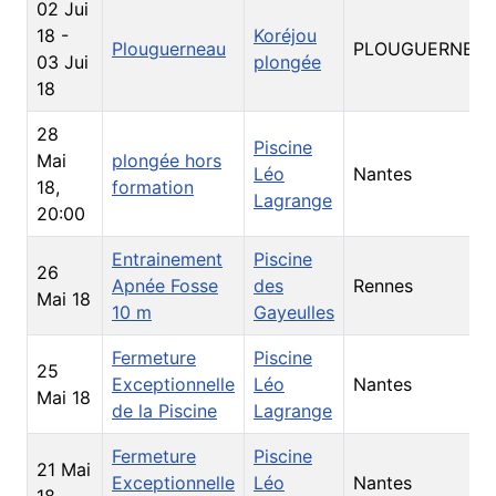
02 Jui
18
-
Koréjou
Plouguerneau
PLOUGUERNEA
03 Jui
plongée
18
28
Piscine
Mai
plongée hors
Léo
Nantes
18
,
formation
Lagrange
20:00
Entrainement
Piscine
26
Apnée Fosse
des
Rennes
Mai 18
10 m
Gayeulles
Fermeture
Piscine
25
Exceptionnelle
Léo
Nantes
Mai 18
de la Piscine
Lagrange
Fermeture
Piscine
21 Mai
Exceptionnelle
Léo
Nantes