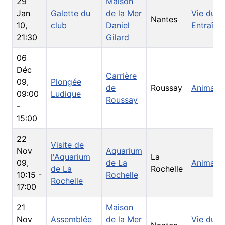
29
Maison
Jan
Galette du
de la Mer
Vie du C
Nantes
10
,
club
Daniel
Entraîne
21:30
Gilard
06
Déc
Carrière
09
,
Plongée
de
Roussay
Animati
09:00
Ludique
Roussay
-
15:00
22
Visite de
Nov
Aquarium
l'Aquarium
La
09
,
de La
Animati
de La
Rochelle
10:15
-
Rochelle
Rochelle
17:00
21
Maison
Nov
Assemblée
de la Mer
Vie du C