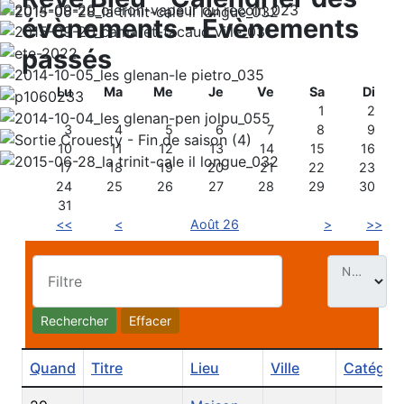
évènements - Évènements
passés
Lu
Ma
Me
Je
Ve
Sa
Di
1
2
3
4
5
6
7
8
9
10
11
12
13
14
15
16
17
18
19
20
21
22
23
24
25
26
27
28
29
30
31
<<
<
Août 26
>
>>
Nb. Évt par page
Filtre
Rechercher
Effacer
Quand
Titre
Lieu
Ville
Catégori