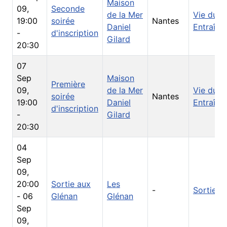
Maison
09
,
Seconde
de la Mer
Vie du C
19:00
soirée
Nantes
Daniel
Entraîne
-
d'inscription
Gilard
20:30
07
Sep
Maison
Première
09
,
de la Mer
Vie du C
soirée
Nantes
19:00
Daniel
Entraîne
d'inscription
-
Gilard
20:30
04
Sep
09
,
20:00
Sortie aux
Les
-
Sorties
-
06
Glénan
Glénan
Sep
09
,