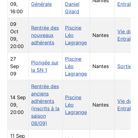
Nantes
09
,
Générale
Daniel
Entraîne
16:00
Gilard
09
Rentrée des
Piscine
Oct
Vie du C
nouveaux
Léo
Nantes
09
,
Entraîne
adhérents
Lagrange
20:00
27
Piscine
Plongée sur
Sep
Léo
Nantes
Sorties
la SN 1
09
Lagrange
Rentrée des
anciens
14 Sep
Piscine
adhérents
Vie du C
09
,
Léo
Nantes
(inscrits à la
Entraîne
20:00
Lagrange
saison
08/09)
11 Sep