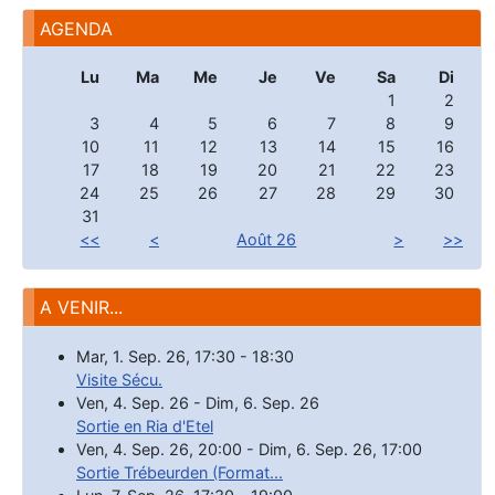
AGENDA
Lu
Ma
Me
Je
Ve
Sa
Di
1
2
3
4
5
6
7
8
9
10
11
12
13
14
15
16
17
18
19
20
21
22
23
24
25
26
27
28
29
30
31
<<
<
Août 26
>
>>
A VENIR...
Mar, 1. Sep. 26
,
17:30
-
18:30
Visite Sécu.
Ven, 4. Sep. 26
-
Dim, 6. Sep. 26
Sortie en Ria d'Etel
Ven, 4. Sep. 26
,
20:00
-
Dim, 6. Sep. 26
,
17:00
Sortie Trébeurden (Format...