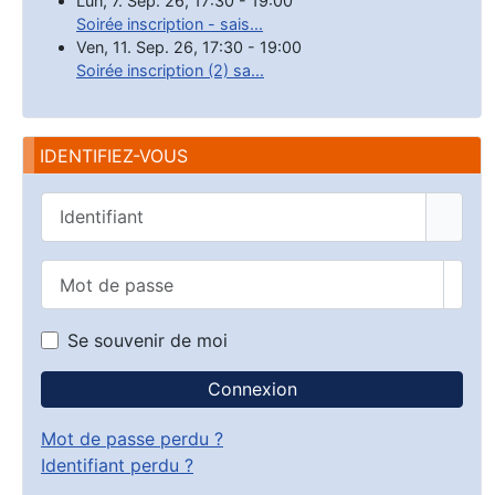
Lun, 7. Sep. 26
,
17:30
-
19:00
Soirée inscription - sais...
Ven, 11. Sep. 26
,
17:30
-
19:00
Soirée inscription (2) sa...
IDENTIFIEZ-VOUS
Identifiant
Mot de passe
Affic
Se souvenir de moi
Connexion
Mot de passe perdu ?
Identifiant perdu ?