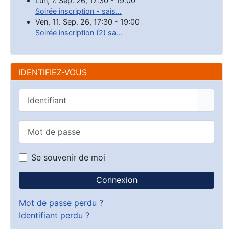
Lun, 7. Sep. 26
,
17:30
-
19:00
Soirée inscription - sais...
Ven, 11. Sep. 26
,
17:30
-
19:00
Soirée inscription (2) sa...
IDENTIFIEZ-VOUS
Identifiant
Mot de passe
Affic
Se souvenir de moi
Connexion
Mot de passe perdu ?
Identifiant perdu ?