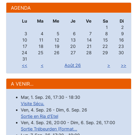
AGENDA
Lu
Ma
Me
Je
Ve
Sa
Di
1
2
3
4
5
6
7
8
9
10
11
12
13
14
15
16
17
18
19
20
21
22
23
24
25
26
27
28
29
30
31
<<
<
Août 26
>
>>
A VENIR...
Mar, 1. Sep. 26
,
17:30
-
18:30
Visite Sécu.
Ven, 4. Sep. 26
-
Dim, 6. Sep. 26
Sortie en Ria d'Etel
Ven, 4. Sep. 26
,
20:00
-
Dim, 6. Sep. 26
,
17:00
Sortie Trébeurden (Format...