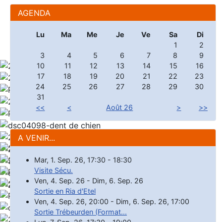
AGENDA
Lu
Ma
Me
Je
Ve
Sa
Di
1
2
3
4
5
6
7
8
9
10
11
12
13
14
15
16
17
18
19
20
21
22
23
24
25
26
27
28
29
30
31
<<
<
Août 26
>
>>
A VENIR...
Mar, 1. Sep. 26
,
17:30
-
18:30
Visite Sécu.
Ven, 4. Sep. 26
-
Dim, 6. Sep. 26
Sortie en Ria d'Etel
Ven, 4. Sep. 26
,
20:00
-
Dim, 6. Sep. 26
,
17:00
Sortie Trébeurden (Format...