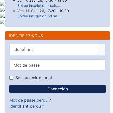
Lun, 7. Sep. 26
,
17:30
-
19:00
Soirée inscription - sais...
Ven, 11. Sep. 26
,
17:30
-
19:00
Soirée inscription (2) sa...
IDENTIFIEZ-VOUS
Identifiant
Mot de passe
Affic
Se souvenir de moi
Connexion
Mot de passe perdu ?
Identifiant perdu ?