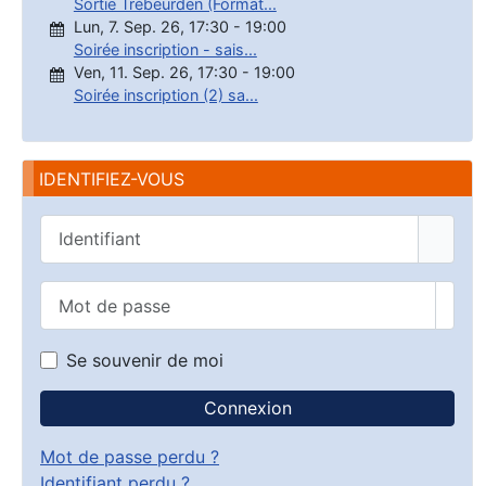
Sortie Trébeurden (Format...
Lun, 7. Sep. 26
,
17:30
-
19:00
Soirée inscription - sais...
Ven, 11. Sep. 26
,
17:30
-
19:00
Soirée inscription (2) sa...
IDENTIFIEZ-VOUS
Identifiant
Mot de passe
Affic
Se souvenir de moi
Connexion
Mot de passe perdu ?
Identifiant perdu ?