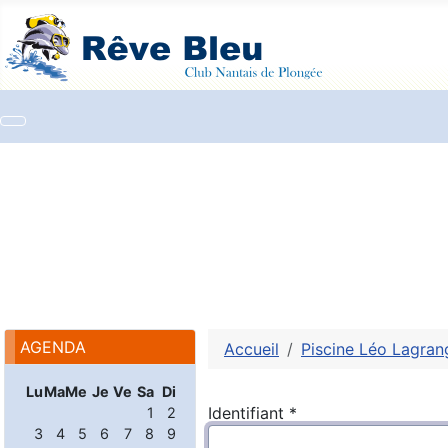
AGENDA
Accueil
Piscine Léo Lagran
Lu
Ma
Me
Je
Ve
Sa
Di
Identifiant
*
1
2
3
4
5
6
7
8
9