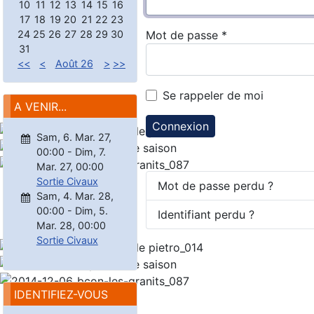
10
11
12
13
14
15
16
17
18
19
20
21
22
23
24
25
26
27
28
29
30
Mot de passe
*
31
<<
<
Août 26
>
>>
Se rappeler de moi
A VENIR...
Connexion
Sam, 6. Mar. 27
,
00:00
-
Dim, 7.
Mar. 27
,
00:00
Sortie Civaux
Mot de passe perdu ?
Sam, 4. Mar. 28
,
00:00
-
Dim, 5.
Identifiant perdu ?
Mar. 28
,
00:00
Sortie Civaux
IDENTIFIEZ-VOUS