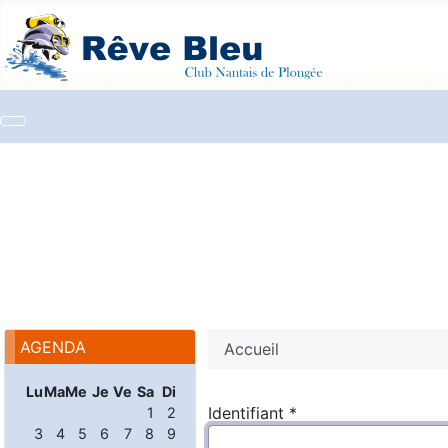
AGENDA
Accueil
Lu
Ma
Me
Je
Ve
Sa
Di
Identifiant
*
1
2
3
4
5
6
7
8
9