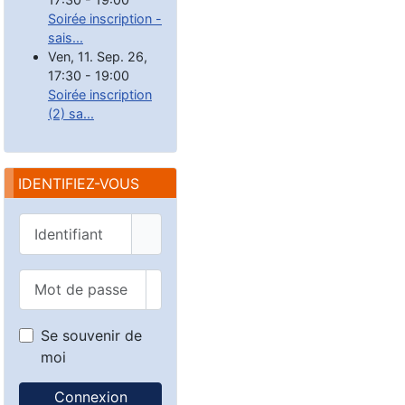
Soirée inscription -
sais...
Ven, 11. Sep. 26
,
17:30
-
19:00
Soirée inscription
(2) sa...
IDENTIFIEZ-VOUS
Identifiant
Mot de passe
Afficher le mot de passe
Se souvenir de
moi
Connexion