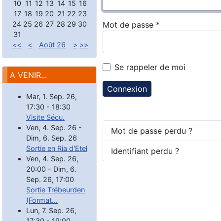
10
11
12
13
14
15
16
17
18
19
20
21
22
23
24
25
26
27
28
29
30
Mot de passe
*
31
<<
<
Août 26
>
>>
Se rappeler de moi
A VENIR...
Connexion
Mar, 1. Sep. 26
,
17:30
-
18:30
Visite Sécu.
Ven, 4. Sep. 26
-
Mot de passe perdu ?
Dim, 6. Sep. 26
Sortie en Ria d'Etel
Identifiant perdu ?
Ven, 4. Sep. 26
,
20:00
-
Dim, 6.
Sep. 26
,
17:00
Sortie Trébeurden
(Format...
Lun, 7. Sep. 26
,
17:30
-
19:00