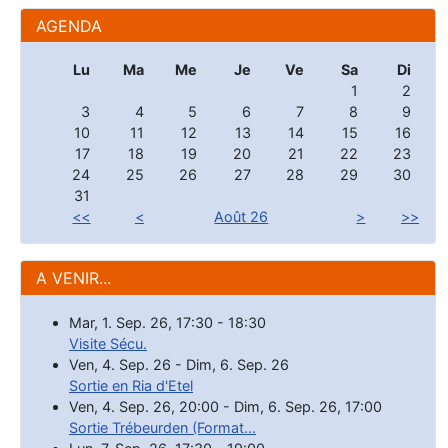
AGENDA
Lu
Ma
Me
Je
Ve
Sa
Di
1
2
3
4
5
6
7
8
9
10
11
12
13
14
15
16
17
18
19
20
21
22
23
24
25
26
27
28
29
30
31
<<
<
Août 26
>
>>
A VENIR...
Mar, 1. Sep. 26
,
17:30
-
18:30
Visite Sécu.
Ven, 4. Sep. 26
-
Dim, 6. Sep. 26
Sortie en Ria d'Etel
Ven, 4. Sep. 26
,
20:00
-
Dim, 6. Sep. 26
,
17:00
Sortie Trébeurden (Format...