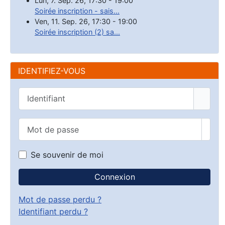
Lun, 7. Sep. 26
,
17:30
-
19:00
Soirée inscription - sais...
Ven, 11. Sep. 26
,
17:30
-
19:00
Soirée inscription (2) sa...
IDENTIFIEZ-VOUS
Identifiant
Mot de passe
Affic
Se souvenir de moi
Connexion
Mot de passe perdu ?
Identifiant perdu ?