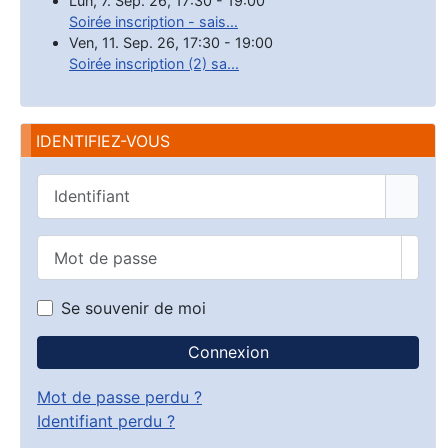
Lun, 7. Sep. 26
,
17:30
-
19:00
Soirée inscription - sais...
Ven, 11. Sep. 26
,
17:30
-
19:00
Soirée inscription (2) sa...
IDENTIFIEZ-VOUS
Identifiant
Mot de passe
Affic
Se souvenir de moi
Connexion
Mot de passe perdu ?
Identifiant perdu ?