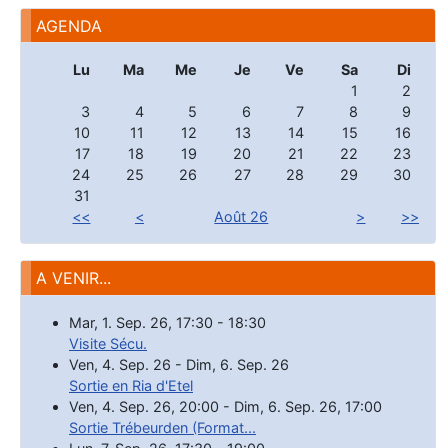
AGENDA
Lu
Ma
Me
Je
Ve
Sa
Di
1
2
3
4
5
6
7
8
9
10
11
12
13
14
15
16
17
18
19
20
21
22
23
24
25
26
27
28
29
30
31
<<
<
Août 26
>
>>
A VENIR...
Mar, 1. Sep. 26
,
17:30
-
18:30
Visite Sécu.
Ven, 4. Sep. 26
-
Dim, 6. Sep. 26
Sortie en Ria d'Etel
Ven, 4. Sep. 26
,
20:00
-
Dim, 6. Sep. 26
,
17:00
Sortie Trébeurden (Format...