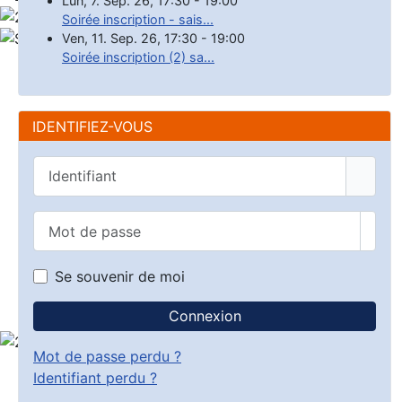
Lun, 7. Sep. 26
,
17:30
-
19:00
Soirée inscription - sais...
Ven, 11. Sep. 26
,
17:30
-
19:00
Soirée inscription (2) sa...
IDENTIFIEZ-VOUS
Identifiant
Mot de passe
Affic
Se souvenir de moi
Connexion
Mot de passe perdu ?
Identifiant perdu ?