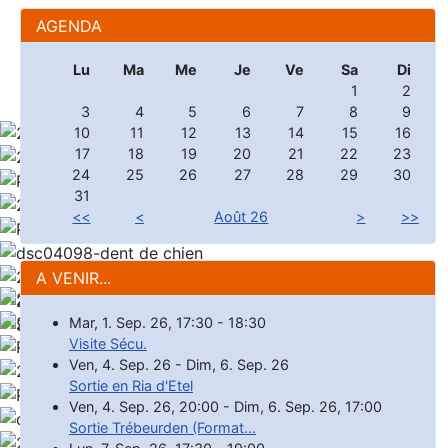
AGENDA
Lu
Ma
Me
Je
Ve
Sa
Di
1
2
3
4
5
6
7
8
9
10
11
12
13
14
15
16
17
18
19
20
21
22
23
24
25
26
27
28
29
30
31
<<
<
Août 26
>
>>
A VENIR...
Mar, 1. Sep. 26
,
17:30
-
18:30
Visite Sécu.
Ven, 4. Sep. 26
-
Dim, 6. Sep. 26
Sortie en Ria d'Etel
Ven, 4. Sep. 26
,
20:00
-
Dim, 6. Sep. 26
,
17:00
Sortie Trébeurden (Format...