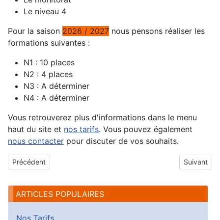
Le niveau 4
Pour la saison
2026 / 2027
nous pensons réaliser les
formations suivantes :
N1 : 10 places
N2 : 4 places
N3 : A déterminer
N4 : A déterminer
Vous retrouverez plus d'informations dans le menu
haut du site et
nos tarifs
. Vous pouvez également
nous contacter
pour discuter de vos souhaits.
Article précédent : Horaires / Lieu Entraînement
Article sui
Précédent
Suivant
ARTICLES POPULAIRES
Nos Tarifs