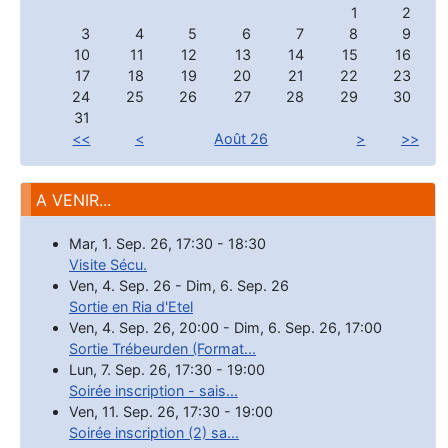
1
2
3
4
5
6
7
8
9
10
11
12
13
14
15
16
17
18
19
20
21
22
23
24
25
26
27
28
29
30
31
<<
<
Août 26
>
>>
A VENIR...
Mar, 1. Sep. 26
,
17:30
-
18:30
Visite Sécu.
Ven, 4. Sep. 26
-
Dim, 6. Sep. 26
Sortie en Ria d'Etel
Ven, 4. Sep. 26
,
20:00
-
Dim, 6. Sep. 26
,
17:00
Sortie Trébeurden (Format...
Lun, 7. Sep. 26
,
17:30
-
19:00
Soirée inscription - sais...
Ven, 11. Sep. 26
,
17:30
-
19:00
Soirée inscription (2) sa...