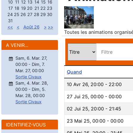
10
11
12
13
14
15
16
17
18
19
20
21
22
23
24
25
26
27
28
29
30
31
<<
<
Août 26
>
>>
Toutes les animations organisé
A VENIR...
Filtre
Sam, 6. Mar. 27
,
00:00
-
Dim, 7.
Mar. 27
,
00:00
Quand
Sortie Civaux
Sam, 4. Mar. 28
,
10 Avr 26
,
20:00
-
22:00
00:00
-
Dim, 5.
Mar. 28
,
00:00
27 Jui 25
,
00:00
-
00:00
Sortie Civaux
02 Jui 25
,
20:00
-
21:45
23 Mai 25
,
00:00
-
00:00
IDENTIFIEZ-VOUS
05 Mai 25
,
20:00
-
21:45