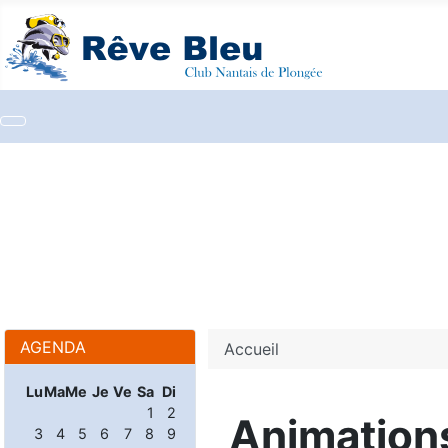
AGENDA
Accueil
Lu
Ma
Me
Je
Ve
Sa
Di
1
2
Animation
3
4
5
6
7
8
9