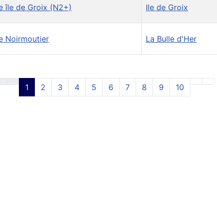
e île de Groix (N2+)
Ile de Groix
e Noirmoutier
La Bulle d'Her
1
2
3
4
5
6
7
8
9
10