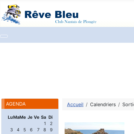
AGENDA
Accueil
Calendriers
Sorti
Lu
Ma
Me
Je
Ve
Sa
Di
1
2
3
4
5
6
7
8
9