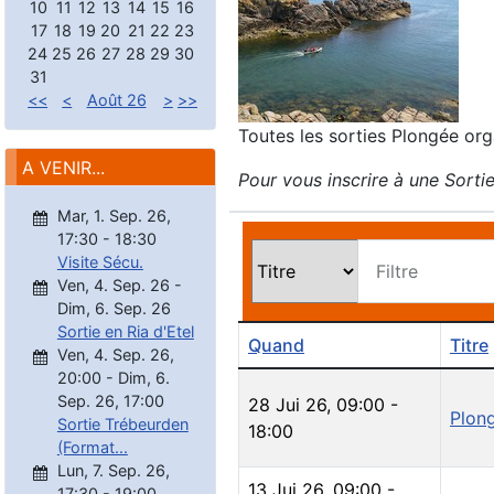
10
11
12
13
14
15
16
17
18
19
20
21
22
23
24
25
26
27
28
29
30
31
<<
<
Août 26
>
>>
Toutes les sorties Plongée org
A VENIR...
Pour vous inscrire à une Sortie
Mar, 1. Sep. 26
,
17:30
-
18:30
Visite Sécu.
Filtre
Ven, 4. Sep. 26
-
Dim, 6. Sep. 26
Sortie en Ria d'Etel
Quand
Titre
Ven, 4. Sep. 26
,
20:00
-
Dim, 6.
Sep. 26
,
17:00
28 Jui 26
,
09:00
-
Plong
Sortie Trébeurden
18:00
(Format...
Lun, 7. Sep. 26
,
13 Jui 26
,
09:00
-
17:30
-
19:00