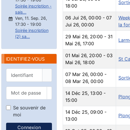
Sorti
18:00
Soirée inscription -
sais...
06 Jui 26
,
00:00
-
07
Week-
Ven, 11. Sep. 26
,
17:30
-
19:00
Jui 26
,
00:00
la fo
Soirée inscription
29 Mai 26
,
20:00
-
31
(2) sa...
Larm
Mai 26
,
17:00
01 Mai 26
,
20:00
-
03
IDENTIFIEZ-VOUS
St Ca
Mai 26
,
18:00
Identifiant
07 Mar 26
,
00:00
-
Sorti
08 Mar 26
,
00:00
Mot de passe
14 Déc 25
,
13:00
-
Afficher le mot de passe
Plon
15:00
Se souvenir de
14 Déc 25
,
09:00
-
moi
Plon
13:00
Connexion