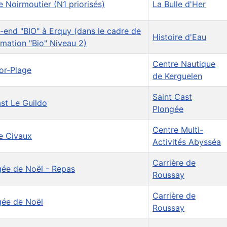
e Noirmoutier (N1 priorisés)
La Bulle d'Her
end "BIO" à Erquy (dans le cadre de
Histoire d'Eau
rmation "Bio" Niveau 2)
Centre Nautique
or-Plage
de Kerguelen
Saint Cast
st Le Guildo
Plongée
Centre Multi-
e Civaux
Activités Abysséa
Carrière de
gée de Noël - Repas
Roussay
Carrière de
gée de Noël
Roussay