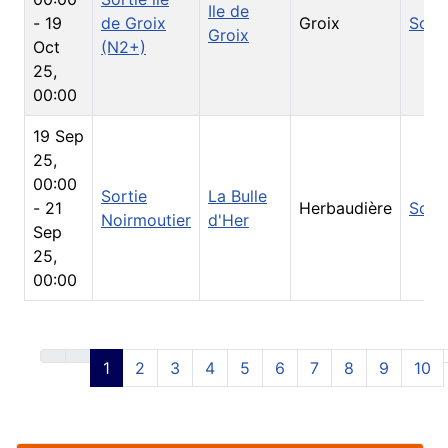
Ile de
-
19
de Groix
Groix
Sorti
Groix
Oct
(N2+)
25
,
00:00
19 Sep
25
,
00:00
Sortie
La Bulle
-
21
Herbaudière
Sorti
Noirmoutier
d'Her
Sep
25
,
00:00
1
2
3
4
5
6
7
8
9
10