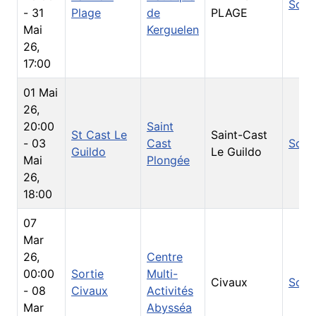
Sorti
-
31
Plage
de
PLAGE
Mai
Kerguelen
26
,
17:00
01 Mai
26
,
20:00
Saint
St Cast Le
Saint-Cast
-
03
Cast
Sorti
Guildo
Le Guildo
Mai
Plongée
26
,
18:00
07
Mar
26
,
Centre
00:00
Sortie
Multi-
Civaux
Sorti
-
08
Civaux
Activités
Mar
Abysséa