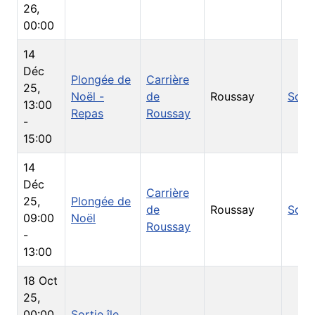
26
,
00:00
14
Déc
Plongée de
Carrière
25
,
Noël -
de
Roussay
Sorti
13:00
Repas
Roussay
-
15:00
14
Déc
Carrière
25
,
Plongée de
de
Roussay
Sorti
09:00
Noël
Roussay
-
13:00
18 Oct
25
,
00:00
Sortie île