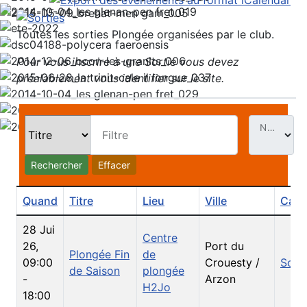
Toutes les sorties Plongée organisées par le club.
Pour vous inscrire à une Sortie vous devez
préalablement vous identifier sur le site.
Nb. Évt par page
Filtre
Rechercher
Effacer
Quand
Titre
Lieu
Ville
Caté
28 Jui
Centre
26
,
Port du
Plongée Fin
de
09:00
Crouesty /
Sorti
de Saison
plongée
-
Arzon
H2Jo
18:00