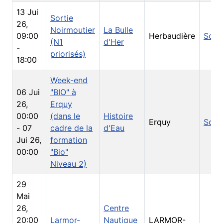
13 Jui
Sortie
26
,
Noirmoutier
La Bulle
09:00
Herbaudière
Sorti
(N1
d'Her
-
priorisés)
18:00
Week-end
06 Jui
"BIO" à
26
,
Erquy
00:00
(dans le
Histoire
Erquy
Sorti
-
07
cadre de la
d'Eau
Jui 26
,
formation
00:00
"Bio"
Niveau 2)
29
Mai
26
,
Centre
20:00
Larmor-
Nautique
LARMOR-