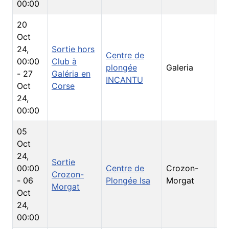
00:00
20
Oct
24
,
Sortie hors
Centre de
00:00
Club à
plongée
Galeria
So
-
27
Galéria en
INCANTU
Oct
Corse
24
,
00:00
05
Oct
24
,
Sortie
00:00
Centre de
Crozon-
Crozon-
So
-
06
Plongée Isa
Morgat
Morgat
Oct
24
,
00:00