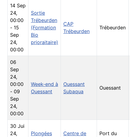
14 Sep
24
,
Sortie
00:00
Trébeurden
CAP
-
15
(Formation
Trébeurden
So
Trébeurden
Sep
Bio
24
,
prioraitaire)
00:00
06
Sep
24
,
00:00
Week-end à
Ouessant
Ouessant
So
-
09
Ouessant
Subaqua
Sep
24
,
00:00
30 Jui
24
,
Plongées
Centre de
Port du