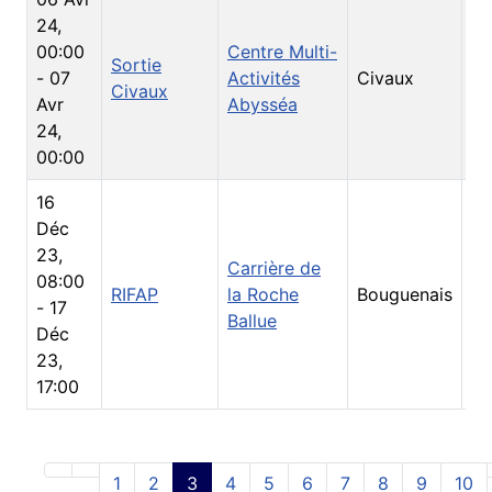
24
,
00:00
Centre Multi-
Sortie
-
07
Activités
Civaux
So
Civaux
Avr
Abysséa
24
,
00:00
16
Déc
23
,
Carrière de
08:00
RIFAP
la Roche
Bouguenais
So
-
17
Ballue
Déc
23
,
17:00
1
2
3
4
5
6
7
8
9
10