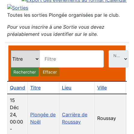
Toutes les sorties Plongée organisées par le club.
Pour vous inscrire à une Sortie vous devez
préalablement vous identifier sur le site.
Nb. Évt par page
Filtre
Rechercher
Effacer
Quand
Titre
Lieu
Ville
Ca
15
Déc
24
,
Plongée de
Carrière de
Roussay
So
00:00
Noël
Roussay
-